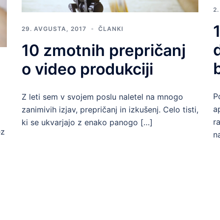
2
29. AVGUSTA, 2017
ČLANKI
10 zmotnih prepričanj
o video produkciji
P
Z leti sem v svojem poslu naletel na mnogo
a
zanimivih izjav, prepričanj in izkušenj. Celo tisti,
r
ki se ukvarjajo z enako panogo […]
ez
n