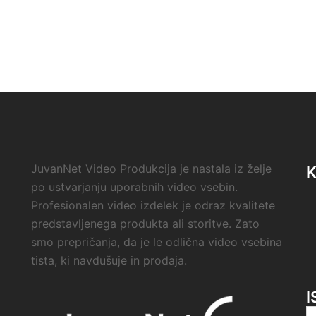
JuvanNet Video Produkcija je nastala iz želje
po ustvarjanju uporabnih video vsebin.
Profesionalen video izdelek je odraz kvalitete
predstavljenega produkta ali storitve. Zato
smo prepričanja, da je le odlična video vsebina
tista, ki navdušuje in prodaja.
I
Iš