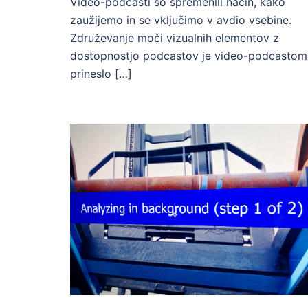
Video-podcasti so spremenili način, kako
zaužijemo in se vključimo v avdio vsebine.
Združevanje moči vizualnih elementov z
dostopnostjo podcastov je video-podcastom
prineslo […]