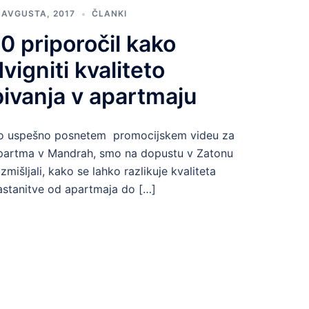
. AVGUSTA, 2017
ČLANKI
10 priporočil kako
dvigniti kvaliteto
bivanja v apartmaju
o uspešno posnetem promocijskem videu za
partma v Mandrah, smo na dopustu v Zatonu
azmišljali, kako se lahko razlikuje kvaliteta
astanitve od apartmaja do […]