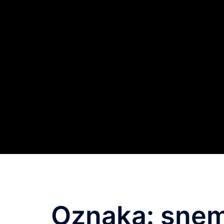
Oznaka:
snem