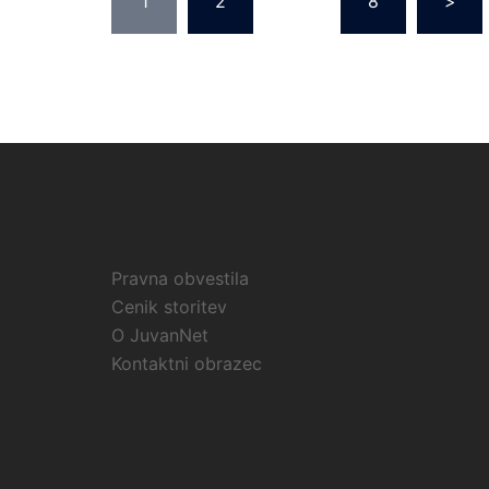
1
2
…
8
>
prispevkov
Pravna obvestila
Cenik storitev
O JuvanNet
Kontaktni obrazec