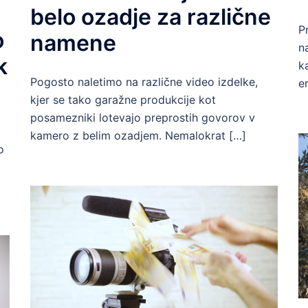
belo ozadje za različne
P
o
namene
n
k
k
Pogosto naletimo na različne video izdelke,
e
kjer se tako garažne produkcije kot
posamezniki lotevajo preprostih govorov v
kamero z belim ozadjem. Nemalokrat […]
o