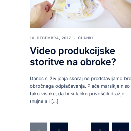
10. DECEMBRA, 2017
ČLANKI
Video produkcijske
storitve na obroke?
Danes si življenja skoraj ne predstavljamo br
obročnega odplačevanja. Plače marsikje niso
tako visoke, da bi si lahko privoščili dražje
(nujne ali […]
Številčenje