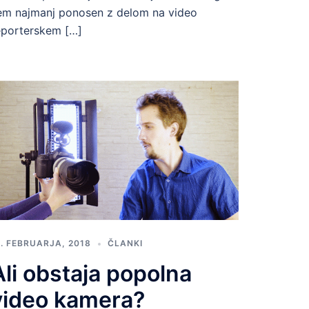
em najmanj ponosen z delom na video
eporterskem […]
1. FEBRUARJA, 2018
ČLANKI
Ali obstaja popolna
video kamera?