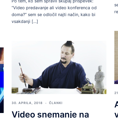
Po tem, ko sem spravil skupaj prispevek:
s
“Video predavanje ali video konferenca od
r
doma?” sem se odločil najti način, kako bi
vsakdanji […]
2
30. APRILA, 2018
ČLANKI
Video snemanje na