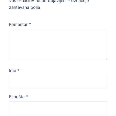
Vaš e-naslov ne bo objavljen.
*
označuje
zahtevana polja
Komentar
*
Ime
*
E-pošta
*