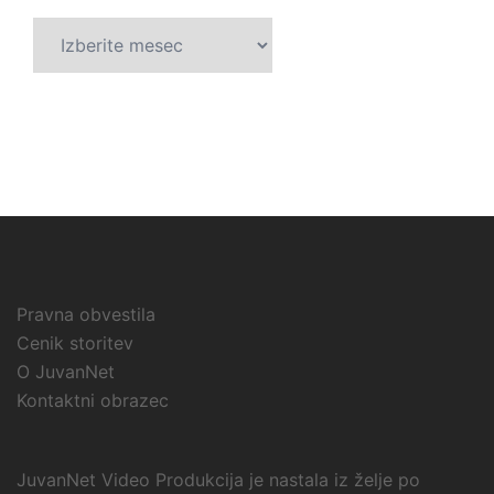
Arhivi
Pravna obvestila
Cenik storitev
O JuvanNet
Kontaktni obrazec
JuvanNet Video Produkcija je nastala iz želje po