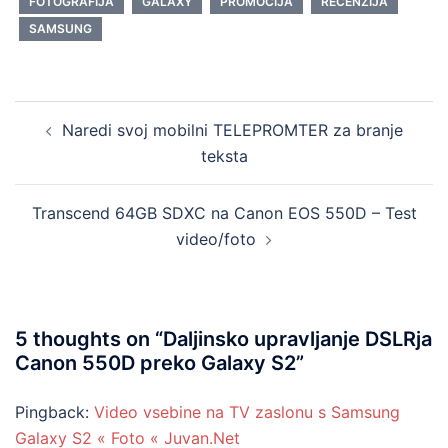
FOTOGRAFIJA
GALAXY
PROMOCIJA
RECENZIJA
SAMSUNG
Post
Naredi svoj mobilni TELEPROMTER za branje
navigation
teksta
Transcend 64GB SDXC na Canon EOS 550D – Test
video/foto
5 thoughts on “
Daljinsko upravljanje DSLRja
Canon 550D preko Galaxy S2
”
Pingback:
Video vsebine na TV zaslonu s Samsung
Galaxy S2 « Foto « Juvan.Net