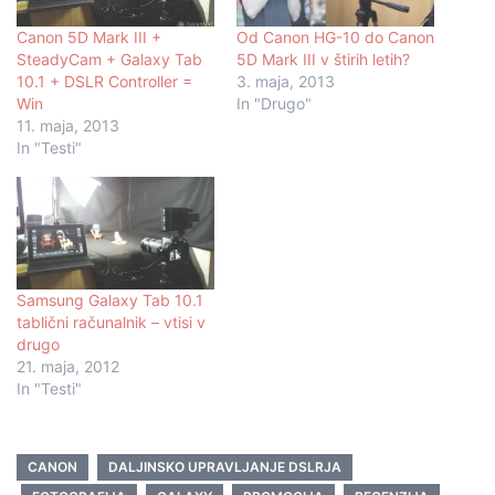
Canon 5D Mark III +
Od Canon HG-10 do Canon
SteadyCam + Galaxy Tab
5D Mark III v štirih letih?
10.1 + DSLR Controller =
3. maja, 2013
Win
In "Drugo"
11. maja, 2013
In "Testi"
Samsung Galaxy Tab 10.1
tablični računalnik – vtisi v
drugo
21. maja, 2012
In "Testi"
CANON
DALJINSKO UPRAVLJANJE DSLRJA