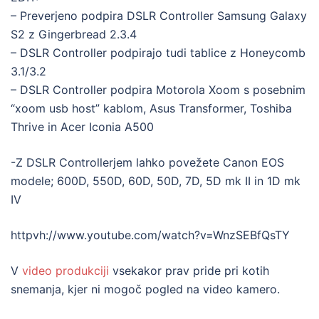
– Preverjeno podpira DSLR Controller Samsung Galaxy
S2 z Gingerbread 2.3.4
– DSLR Controller podpirajo tudi tablice z Honeycomb
3.1/3.2
– DSLR Controller podpira Motorola Xoom s posebnim
“xoom usb host” kablom, Asus Transformer, Toshiba
Thrive in Acer Iconia A500
-Z DSLR Controllerjem lahko povežete Canon EOS
modele; 600D, 550D, 60D, 50D, 7D, 5D mk II in 1D mk
IV
httpvh://www.youtube.com/watch?v=WnzSEBfQsTY
V
video produkciji
vsekakor prav pride pri kotih
snemanja, kjer ni mogoč pogled na video kamero.