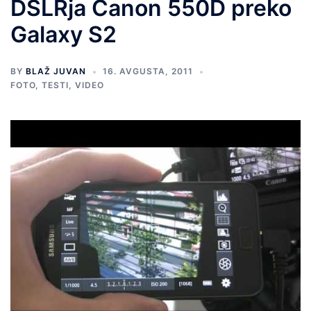
DSLRja Canon 550D preko
Galaxy S2
BY
BLAŽ JUVAN
16. AVGUSTA, 2011
FOTO
,
TESTI
,
VIDEO