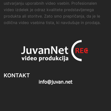
ustvarjanju uporabnih video vsebin. Profesionalen
video izdelek je odraz kvalitete predstavljenega
produkta ali storitve. Zato smo prepričanja, da je le
odlična video vsebina tista, ki navdušuje in prodaja.
KONTAKT