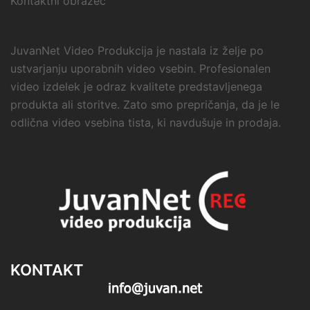
Kontaktni obrazec
JuvanNet Video Produkcija je nastala iz želje po
ustvarjanju uporabnih video vsebin. Profesionalen
video izdelek je odraz kvalitete predstavljenega
produkta ali storitve. Zato smo prepričanja, da je le
odlična video vsebina tista, ki navdušuje in prodaja.
KONTAKT