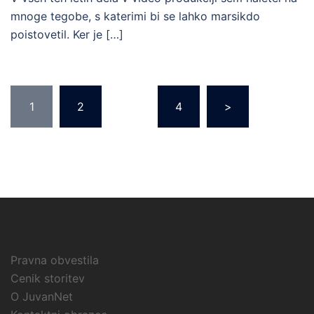
mnoge tegobe, s katerimi bi se lahko marsikdo
poistovetil. Ker je […]
Številčenje
1
2
…
4
>
prispevkov
Pravna obvestila
Cenik storitev
O JuvanNet