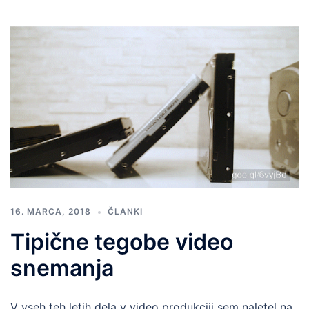
16. MARCA, 2018
ČLANKI
Tipične tegobe video
snemanja
V vseh teh letih dela v video produkciji sem naletel na