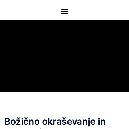
Skip
Toggle
to
menu
content
Božično okraševanje in