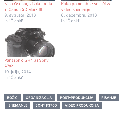
Nina Osenar, visoke petke
Kako pomembne so luči za
in Canon 5D Mark III
video snemanje
9. avgusta, 2013
8. decembra, 2013
In "Članki"
In "Članki"
Panasonic GH4 ali Sony
A7s?
10. julija, 2014
In "Članki"
BOŽIČ
ORGANIZACIJA
POST-PRODUKCIJA
RISANJE
SNEMANJE
SONY FS700
VIDEO PRODUKCIJA