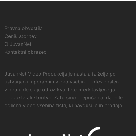
Pravna obvestila
Cenik storitev
O JuvanNet
Kontaktni obrazec
JuvanNet Video Produkcija je nastala iz želje po
ustvarjanju uporabnih video vsebin. Profesionalen
video izdelek je odraz kvalitete predstavljenega
produkta ali storitve. Zato smo prepričanja, da je le
odlična video vsebina tista, ki navdušuje in prodaja.