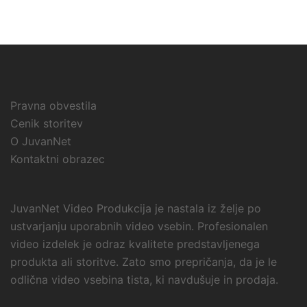
Pravna obvestila
Cenik storitev
O JuvanNet
Kontaktni obrazec
JuvanNet Video Produkcija je nastala iz želje po
ustvarjanju uporabnih video vsebin. Profesionalen
video izdelek je odraz kvalitete predstavljenega
produkta ali storitve. Zato smo prepričanja, da je le
odlična video vsebina tista, ki navdušuje in prodaja.