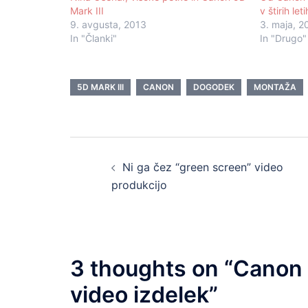
Mark III
v štirih let
9. avgusta, 2013
3. maja, 2
In "Članki"
In "Drugo"
5D MARK III
CANON
DOGODEK
MONTAŽA
Post
Ni ga čez “green screen” video
navigation
produkcijo
3 thoughts on “
Canon 5
video izdelek
”