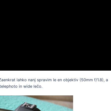
Zaenkrat lahko nanj spravim le en objektiv (50mm f/1.8), a
elephoto in wide lečo.