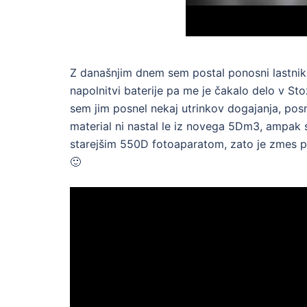
Z današnjim dnem sem postal ponosni lastnik
napolnitvi baterije pa me je čakalo delo v St
sem jim posnel nekaj utrinkov dogajanja, po
material ni nastal le iz novega 5Dm3, ampak 
starejšim 550D fotoaparatom, zato je zmes pr
🙂