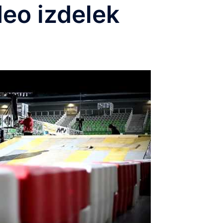
deo izdelek
O