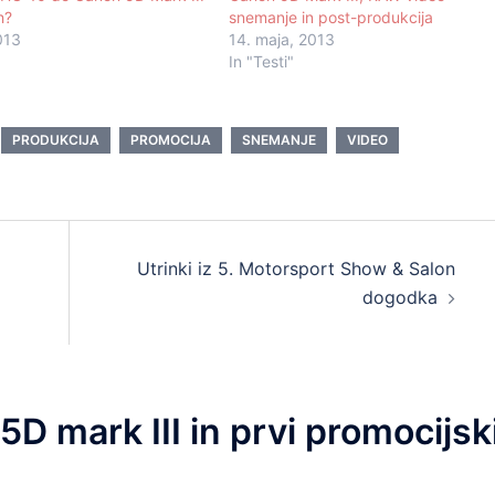
ih?
snemanje in post-produkcija
013
14. maja, 2013
In "Testi"
PRODUKCIJA
PROMOCIJA
SNEMANJE
VIDEO
Utrinki iz 5. Motorsport Show & Salon
dogodka
D mark III in prvi promocijsk