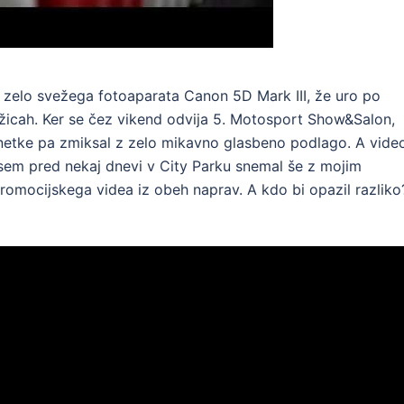
 zelo svežega fotoaparata Canon 5D Mark III, že uro po
ožicah. Ker se čez vikend odvija 5. Motosport Show&Salon,
snetke pa zmiksal z zelo mikavno glasbeno podlago. A vide
sem pred nekaj dnevi v City Parku snemal še z mojim
omocijskega videa iz obeh naprav. A kdo bi opazil razliko