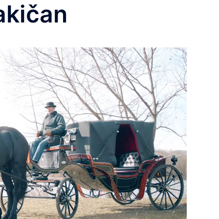
akičan