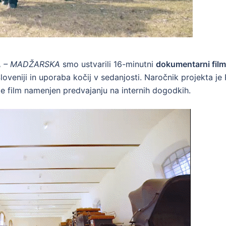
A – MADŽARSKA
smo ustvarili 16-minutni
dokumentarni film
loveniji in uporaba kočij v sedanjosti. Naročnik projekta je 
je film namenjen predvajanju na internih dogodkih.