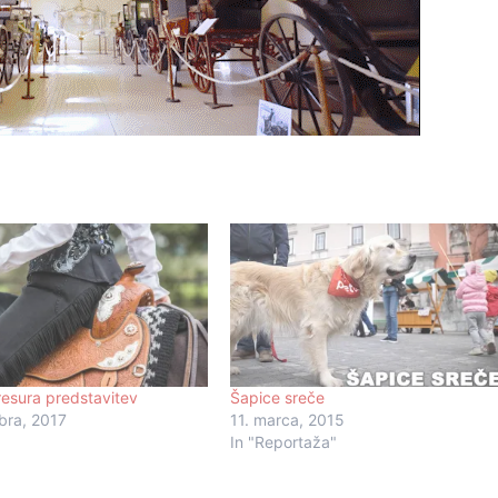
esura predstavitev
Šapice sreče
bra, 2017
11. marca, 2015
In "Reportaža"