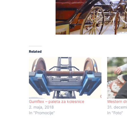
Related
Gumflex – paleta za kolesnice
Western dr
2. maja, 2018
31. decem
In "Promocije"
In "Foto"