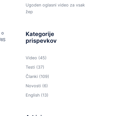
Ugoden oglasni video za vsak
žep
o
Kategorije
RIS
prispevkov
Video
(45)
Testi
(37)
Članki
(109)
Novosti
(6)
English
(13)