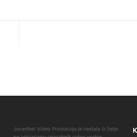
JuvanNet Video Produkcija je nastala iz želje
po ustvarjanju uporabnih video vsebin.