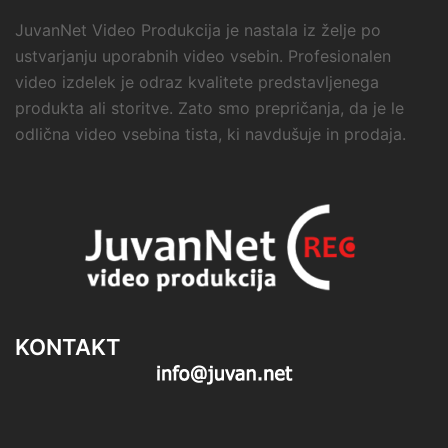
JuvanNet Video Produkcija je nastala iz želje po
ustvarjanju uporabnih video vsebin. Profesionalen
video izdelek je odraz kvalitete predstavljenega
produkta ali storitve. Zato smo prepričanja, da je le
odlična video vsebina tista, ki navdušuje in prodaja.
KONTAKT