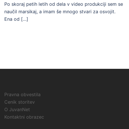
Po skoraj petih letih od dela v video produkciji sem se
naučil marsikaj, a imam še mnogo stvari za osvojit.
Ena od […]
Pravna obvestila
Cenik storitev
O JuvanNet
Kontaktni obrazec