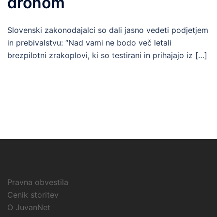
dronom
Slovenski zakonodajalci so dali jasno vedeti podjetjem
in prebivalstvu: “Nad vami ne bodo več letali
brezpilotni zrakoplovi, ki so testirani in prihajajo iz […]
Pravna obvestila
Cenik storitev
O JuvanNet