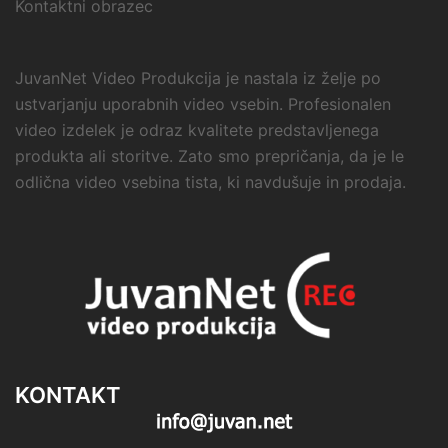
Kontaktni obrazec
JuvanNet Video Produkcija je nastala iz želje po
ustvarjanju uporabnih video vsebin. Profesionalen
video izdelek je odraz kvalitete predstavljenega
produkta ali storitve. Zato smo prepričanja, da je le
odlična video vsebina tista, ki navdušuje in prodaja.
KONTAKT