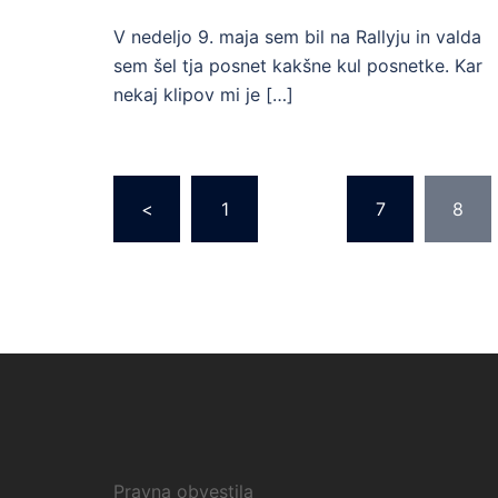
V nedeljo 9. maja sem bil na Rallyju in valda
sem šel tja posnet kakšne kul posnetke. Kar
nekaj klipov mi je […]
Številčenje
<
1
…
7
8
prispevkov
Pravna obvestila