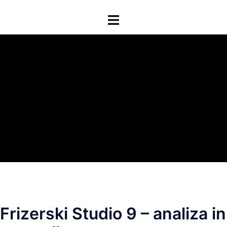
Skip
Toggle
to
menu
content
Frizerski Studio 9 – analiza in