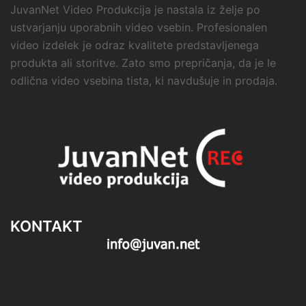
JuvanNet Video Produkcija je nastala iz želje po
ustvarjanju uporabnih video vsebin. Profesionalen
video izdelek je odraz kvalitete predstavljenega
produkta ali storitve. Zato smo prepričanja, da je le
odlična video vsebina tista, ki navdušuje in prodaja.
KONTAKT