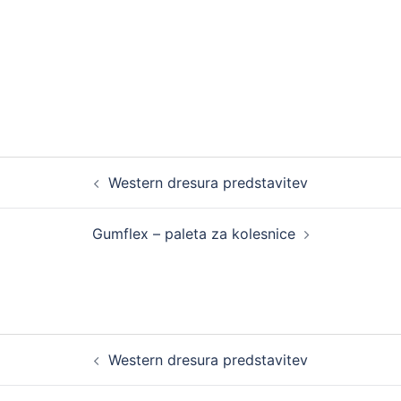
Post
Western dresura predstavitev
navigation
Gumflex – paleta za kolesnice
Post
Western dresura predstavitev
navigation