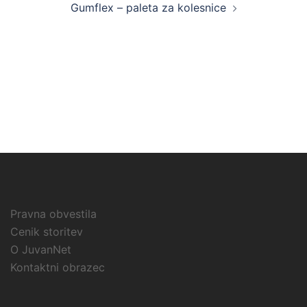
Gumflex – paleta za kolesnice
Pravna obvestila
Cenik storitev
O JuvanNet
Kontaktni obrazec