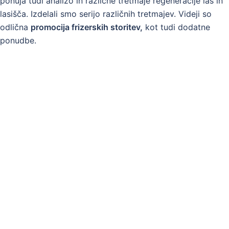
ponuja tudi analizo in različne tretmaje regeneracije las in
lasišča. Izdelali smo serijo različnih tretmajev. Videji so
odlična
promocija frizerskih storitev,
kot tudi dodatne
ponudbe.